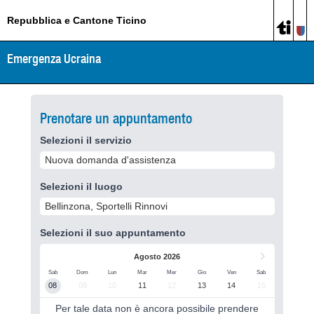
Repubblica e Cantone Ticino
Emergenza Ucraina
Prenotare un appuntamento
Selezioni il servizio
Nuova domanda d'assistenza
Selezioni il luogo
Bellinzona, Sportelli Rinnovi
Selezioni il suo appuntamento
Agosto 2026
Sab
Dom
Lun
Mar
Mer
Gio
Ven
Sab
08
09
10
11
12
13
14
15
Per tale data non è ancora possibile prendere